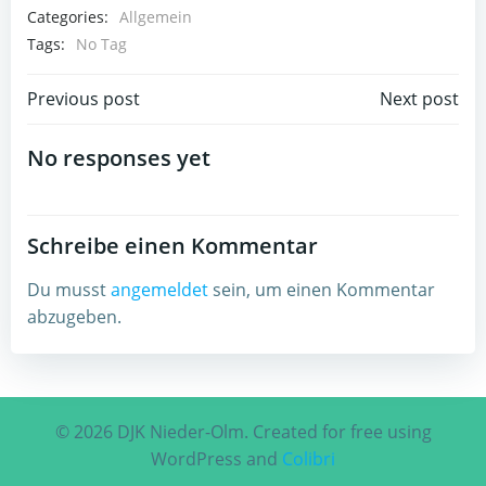
Categories:
Allgemein
Tags:
No Tag
Post
Post
Previous post
Next post
navigation
navigation
No responses yet
Schreibe einen Kommentar
Du musst
angemeldet
sein, um einen Kommentar
abzugeben.
© 2026 DJK Nieder-Olm. Created for free using
WordPress and
Colibri