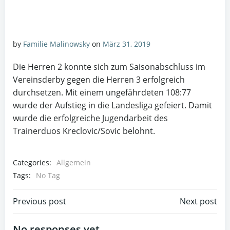
by
Familie Malinowsky
on
März 31, 2019
Die Herren 2 konnte sich zum Saisonabschluss im
Vereinsderby gegen die Herren 3 erfolgreich
durchsetzen. Mit einem ungefährdeten 108:77
wurde der Aufstieg in die Landesliga gefeiert. Damit
wurde die erfolgreiche Jugendarbeit des
Trainerduos Kreclovic/Sovic belohnt.
Categories:
Allgemein
Tags:
No Tag
Post
Post
Previous post
Next post
No responses yet