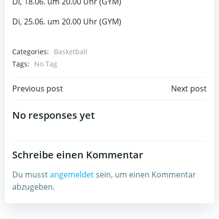
Di, 18.06. um 20.00 Uhr (GYM)
Di, 25.06. um 20.00 Uhr (GYM)
Categories:
Basketball
Tags:
No Tag
Post
Post
Previous post
Next post
navigation
navigation
No responses yet
Schreibe einen Kommentar
Du musst
angemeldet
sein, um einen Kommentar
abzugeben.