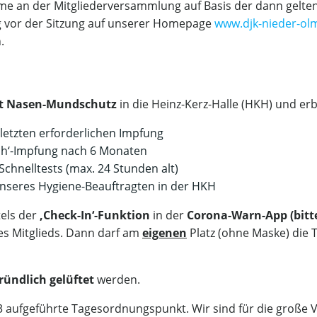
hme an der Mitgliederversammlung auf Basis der dann gel
ig vor der Sitzung auf unserer Homepage
www.djk-nieder-ol
.
t Nasen-Mundschutz
in die Heinz-Kerz-Halle (HKH) und er
letzten erforderlichen Impfung
sch‘-Impfung nach 6 Monaten
chnelltests (max. 24 Stunden alt)
 unseres Hygiene-Beauftragten in der HKH
tels der
‚Check-In‘-Funktion
in der
Corona-Warn-App (bitt
es Mitglieds. Dann darf am
eigenen
Platz (ohne Maske) die
ründlich gelüftet
werden.
r 23 aufgeführte Tagesordnungspunkt. Wir sind für die große