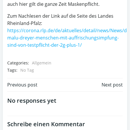
auch hier gilt die ganze Zeit Maskenpflicht.
Zum Nachlesen der Link auf die Seite des Landes
Rheinland-Pfalz:
https://corona.rlp.de/de/aktuelles/detail/news/News/det
malu-dreyer-menschen-mit-auffrischungsimpfung-
sind-von-testpflicht-der-2g-plus-1/
Categories:
Allgemein
Tags:
No Tag
Post
Post
Previous post
Next post
navigation
navigation
No responses yet
Schreibe einen Kommentar